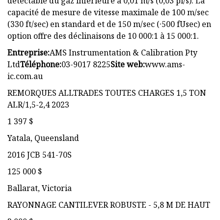
détectable du gaz inférieure à 0,01 m/s (0,03 pi/s). La
capacité de mesure de vitesse maximale de 100 m/sec
(330 ft/sec) en standard et de 150 m/sec (·500 fUsec) en
option offre des déclinaisons de 10 000:1 à 15 000:1.
Entreprise:
AMS Instrumentation & Calibration Pty
Ltd
Téléphone:
03-9017 8225
Site web:
www.ams-
ic.com.au
REMORQUES ALLTRADES TOUTES CHARGES 1,5 TON
ALR/1,5-2,4 2023
1 397 $
Yatala, Queensland
2016 JCB 541-70S
125 000 $
Ballarat, Victoria
RAYONNAGE CANTILEVER ROBUSTE - 5,8 M DE HAUT