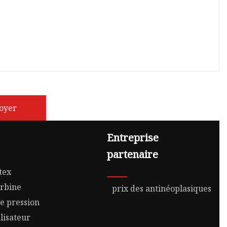
oyer
Entreprise
partenaire
tex
urbine
prix des antinéoplasiques
e pression
lisateur