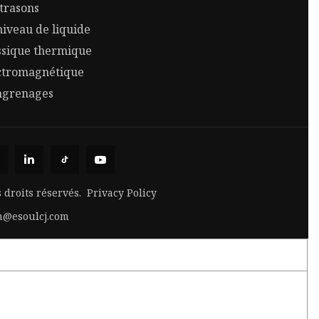
trasons
iveau de liquide
sique thermique
ctromagnétique
ngrenages
s droits réservés.
Privacy Policy
n@esoulcj.com