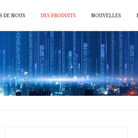
S DE NOUS
DES PRODUITS
NOUVELLES
Débitmètre Vortex
Débitmètre à turbine
Transmetteur de pression
Débitmètre totalisateur
Débitmètre à ultrasons
Débitmètre de niveau de liquide
Débitmètre massique thermique
Débitmètre électromagnétique
Débitmètre à engrenages