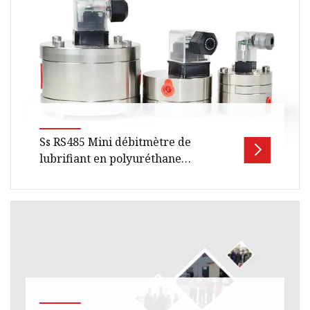
Ss RS485 Mini débitmètre de
lubrifiant en polyuréthane
débitmètre d'eau de bière capteur
de contrôle colle de carburant huile
de lait Micro débitmètre à
Aperçu Taille de l'emballage 15,00 cm * 12,00
engrenages
cm * 10,00 cm Poids brut de l'emballage 0,450
kg Description du produit Ma