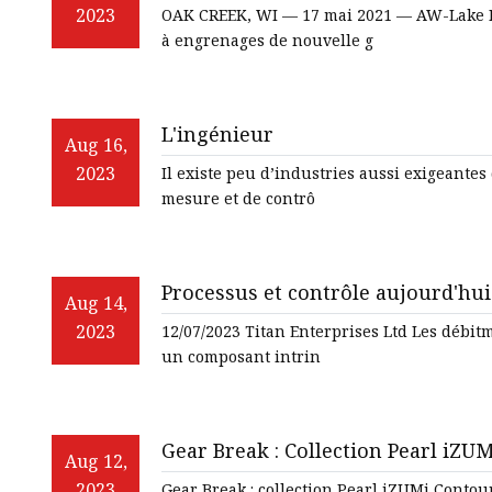
2023
OAK CREEK, WI — 17 mai 2021 — AW-Lake P
à engrenages de nouvelle g
L'ingénieur
Aug 16,
2023
Il existe peu d’industries aussi exigeante
mesure et de contrô
Processus et contrôle aujourd'hui
Aug 14,
2023
12/07/2023 Titan Enterprises Ltd Les débit
un composant intrin
Gear Break : Collection Pearl iZU
Aug 12,
HEADWIND, CHAPTER 2 AO Moana,
2023
Gear Break : collection Pearl iZUMi Cont