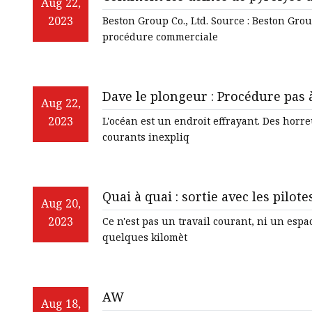
Aug 22,
2023
Beston Group Co., Ltd. Source : Beston Grou
procédure commerciale
Dave le plongeur : Procédure pas 
Aug 22,
2023
L'océan est un endroit effrayant. Des horreurs lovecraftiennes indicibles, des navires coulés et des
courants inexpliq
Quai à quai : sortie avec les pilote
Aug 20,
2023
Ce n'est pas un travail courant, ni un espac
quelques kilomèt
AW
Aug 18,