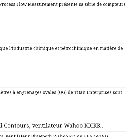
rocess Flow Measurement présente sa série de compteurs
s que l’industrie chimique et pétrochimique en matière de
mètres à engrenages ovales (OG) de Titan Enterprises sont
Mi Contours, ventilateur Wahoo KICKR
 casque ABUS GameChanger 2.0, chaussure
ours, ventilateur Bluetooth Wahoo KICKR HEADWIND –