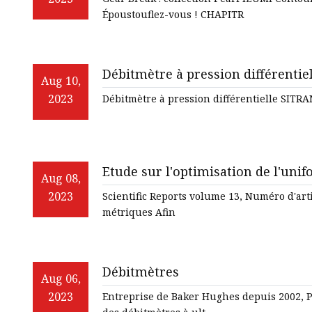
Shimano Limited Edition Silver RC
Époustouflez-vous ! CHAPITR
Débitmètre à pression différentie
Aug 10,
2023
Débitmètre à pression différentielle SITR
Etude sur l'optimisation de l'uni
Aug 08,
convection forcée
2023
Scientific Reports volume 13, Numéro d'artic
métriques Afin
Débitmètres
Aug 06,
2023
Entreprise de Baker Hughes depuis 2002, P