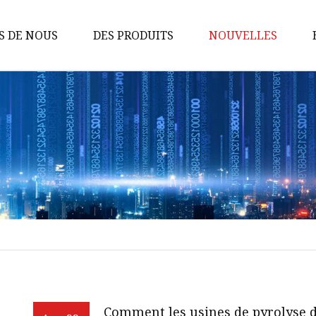
S DE NOUS
DES PRODUITS
NOUVELLES
Débitmètre Vortex
Débitmètre à turbine
Transmetteur de pression
Débitmètre totalisateur
Débitmètre à ultrasons
Débitmètre de niveau de liquide
Débitmètre massique thermique
Débitmètre électromagnétique
Débitmètre à engrenages
Comment les usines de pyrolyse d